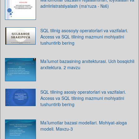
admi̇ni̇stratsi̇yalash (ma'ruza - №6)
SQL tilinig asosoyiy operatorlari va vazifalari.
Access va SQL tilining mazmuni mohiyatini
tushuntirib bering
Ma’lumot bazasining arxitekturasi. Uch bosqichli
arxitektura. 2 mavzu
SQL tilining asosiy operatorlari va vazifalari.
Access va SQL tilining mazmuni mohiyatini
tushuntirib bering
Ma’lumotlar bazasi modellari. Mohiyat-aloga
modeli. Mavzu-3