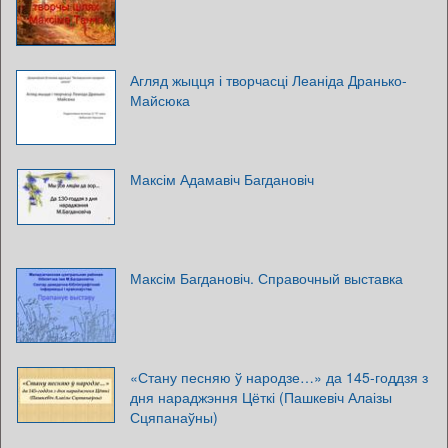
Агляд жыцця і творчасці Леаніда Дранько-
Майсюка
Максім Адамавіч Багдановіч
Максім Багдановіч. Справочный выставка
«Стану песняю ў народзе…» да 145-годдзя з
дня нараджэння Цёткі (Пашкевіч Алаізы
Сцяпанаўны)