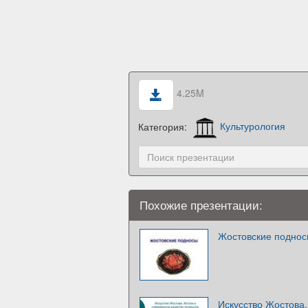
4.25M
Категория:
Культурология
Похожие презентации:
Жостовские подно
Искусство Жостова.