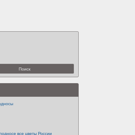
односы
подносе все цветы России