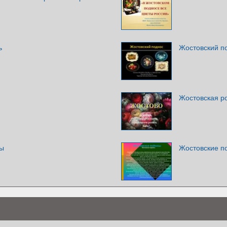
ь
Жостовский п
Жостовская р
сы
Жостовские п