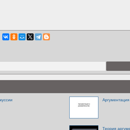
куссии
Аргументация 
Теория аргуме