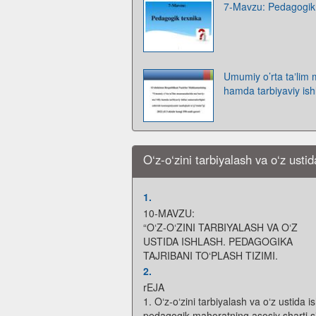
7-Mavzu: Pedagogik 
Umumiy o’rta taʼlim 
hamda tarbiyaviy ish
O‘z-o‘zini tarbiyalash va o‘z usti
1.
10-MAVZU:
“O‘Z-O‘ZINI TARBIYALASH VA O‘Z
USTIDA ISHLASH. PEDAGOGIKA
TAJRIBANI TO‘PLASH TIZIMI.
2.
rEJA
1. O‘z-o‘zini tarbiyalash va o‘z ustida i
pedagogik mahoratning asosiy sharti si