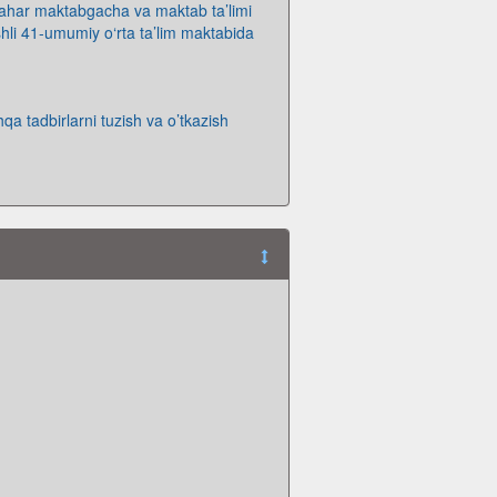
har maktabgacha va maktab ta’limi
shli 41-umumiy o‘rta ta’lim maktabida
hqa tadbirlarni tuzish va o’tkazish