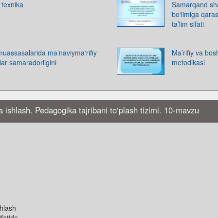
texnika
Samarqand sha
bo‘limiga qara
ta’lim sifati
muassasalarida maʼnaviymaʼrifiy
Ma’rifiy va bos
lar samaradorligini
metodikasi
da ishlash. Pedagogika tajribani to‘plash tizimi. 10-mavzu
shlash
fatida.