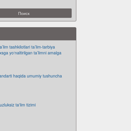
lim tashkilotlari ta’lim-tarbiya
sga yo‘naltirilgan ta’limni amalga
standarti haqida umumiy tushuncha
zluksiz ta'lim tizimi