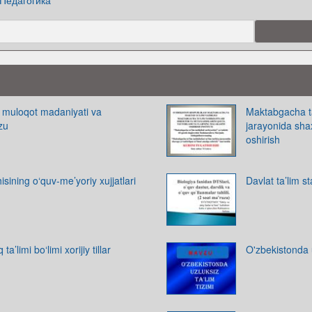
Педагогика
da muloqot madaniyati va
Maktabgacha ta’
zu
jarayonida shax
oshirish
isining o‘quv-me’yoriy xujjatlari
Davlat ta’lim 
a’limi bo‘limi xorijiy tillar
O'zbekistonda u