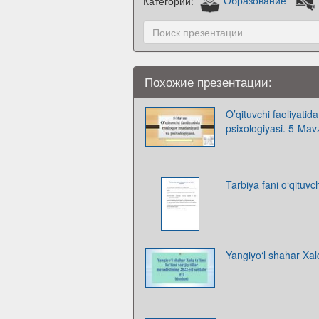
Категории:
Образование
Похожие презентации:
O’qituvchi faoliyati
psixologiyasi. 5-Mav
Tarbiya fani o‘qituvch
Yangiyo‘l shahar Xalq t