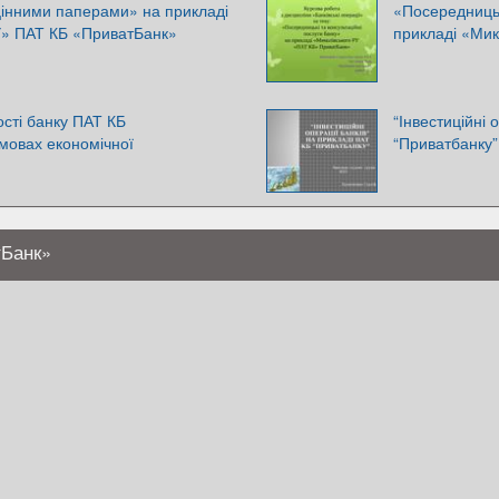
 цінними паперами» на прикладі
«Посередницьк
У» ПАТ КБ «ПриватБанк»
прикладі «Мик
сті банку ПАТ КБ
“Інвестиційні 
овах економічної
“Приватбанку”
тБанк»