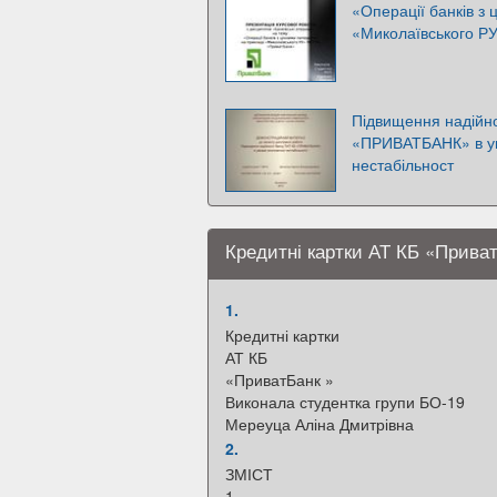
«Операції банків з
«Миколаївського Р
Підвищення надійно
«ПРИВАТБАНК» в ум
нестабільност
Кредитні картки АТ КБ «Прива
1.
Кредитні картки
АТ КБ
«ПриватБанк »
Виконала студентка групи БО-19
Мереуца Аліна Дмитрівна
2.
ЗМІСТ
1