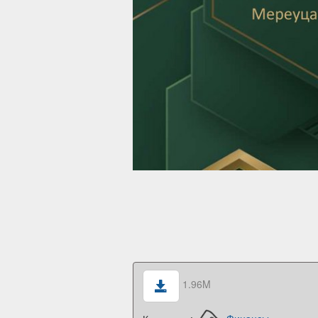
1.96M