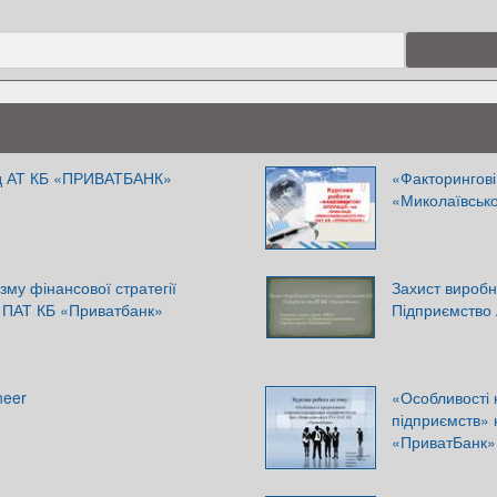
від АТ КБ «ПРИВАТБАНК»
«Факторингові
«Миколаївськ
му фінансової стратегії
Захист виробн
у ПАТ КБ «Приватбанк»
Підприємство
neer
«Особливості 
підприємств» 
«ПриватБанк»