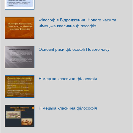
Філософія Відродження, Нового часу та
німецька класична філософія
Основнi риси фiлософiї Нового часу
Німецька класична філософія
Німецька класична філософія