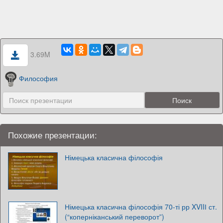
3.69M
Философия
Похожие презентации:
Німецька класична філософія
Німецька класична філософія 70-ті рр XVIIІ ст.
(“коперніканський переворот”)