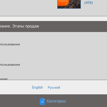
(АТБ)
вание. Этапы продаж
спользования
спользования
Банке
English
Русский
Категории