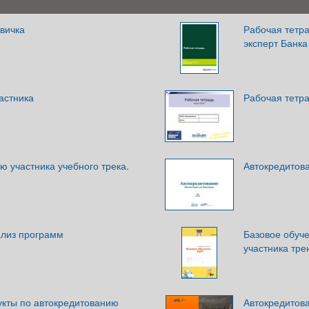
вичка
Рабочая тетра
эксперт Банка
астника
Рабочая тетр
ю участника учебного трека.
Автокредитова
лиз программ
Базовое обуч
участника тре
кты по автокредитованию
Автокредитова