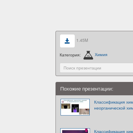
1.45M
Категория:
Химия
Похожие презентации:
Классификация хим
неорганической хи
Классификация хим