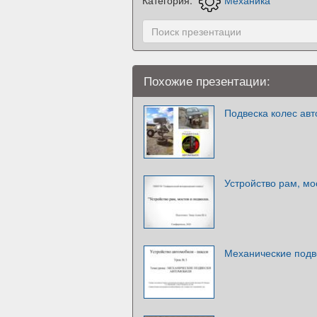
Похожие презентации:
Подвеска колес ав
Устройство рам, мо
Механические подв