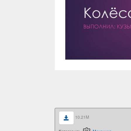
10.21M
Категория:
Механика