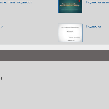
иле. Типы подвесок
Подвеска авт
ля
Подвеска
Н