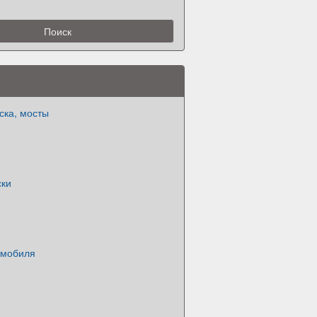
ска, мосты
ски
омобиля