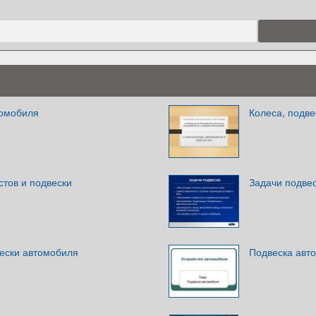
томобиля
Колеса, подве
стов и подвески
Задачи подве
ески автомобиля
Подвеска авт