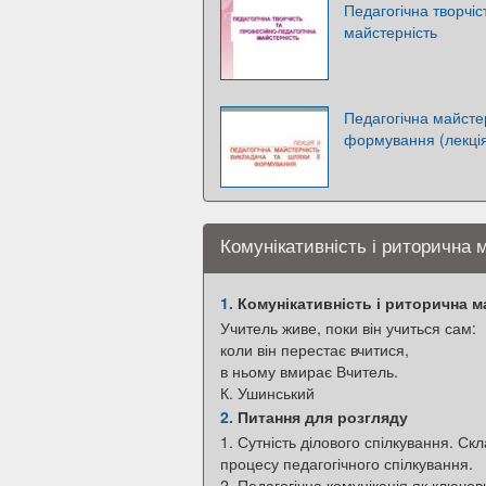
Педагогічна творчіс
майстерність
Педагогічна майстер
формування (лекція
Комунікативність і риторична м
1.
Комунікативність і риторична ма
Учитель живе, поки він учиться сам:
коли він перестає вчитися,
в ньому вмирає Вчитель.
К. Ушинський
2.
Питання для розгляду
1. Сутність ділового спілкування. Скл
процесу педагогічного спілкування.
2. Педагогічна комунікація як ключов