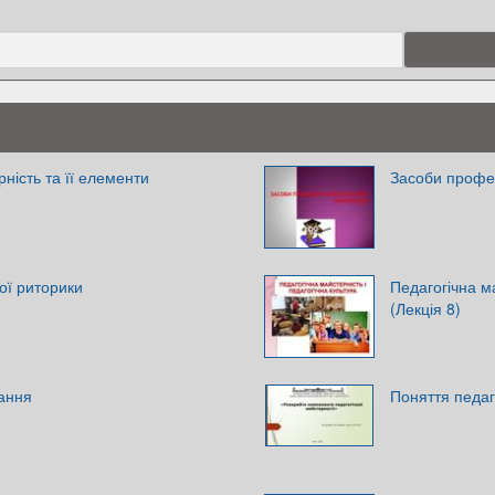
ність та її елементи
Засоби профес
ої риторики
Педагогічна ма
(Лекція 8)
вання
Поняття педаг