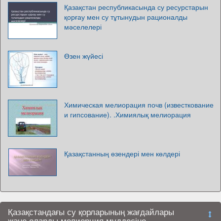
Қазақстан республикасында су ресурстарын
қорғау мен су тұтынудын рационалды
мәселелері
Өзен жүйесі
Химическая мелиорация почв (известкование
и гипсование). .Химиялық мелиорация
Қазақстанның өзендері мен көлдері
Қазақстандағы су қорларының жағдайлары
және оларды мелиорция мүддесіне