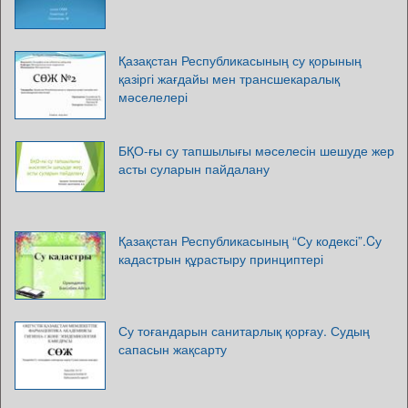
Қазақстан Республикасының су қорының
қазіргі жағдайы мен трансшекаралық
мәселелері
БҚО-ғы су тапшылығы мәселесін шешуде жер
асты суларын пайдалану
Қазақстан Республикасының “Су кодексі”.Cу
кадастрын құрастыру принциптері
Су тоғандарын санитарлық қорғау. Судың
сапасын жақсарту