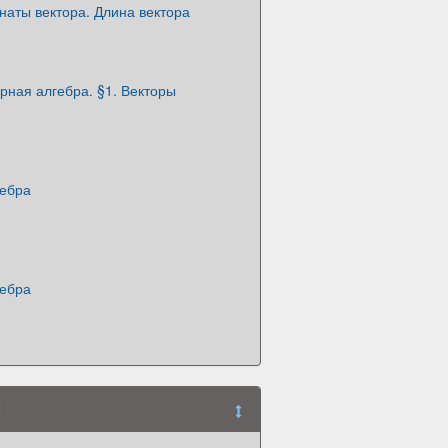
наты вектора. Длина вектора
орная алгебра. §1. Векторы
гебра
гебра
ы