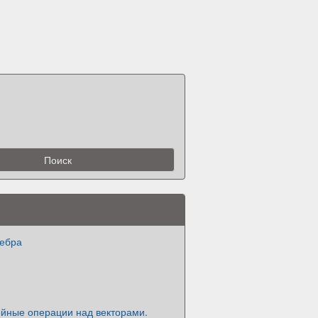
гебра
ейные операции над векторами.