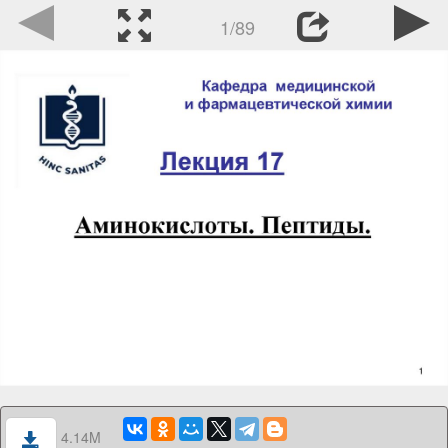
1/89
4.14M