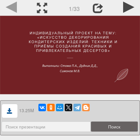
1/33
13.25M