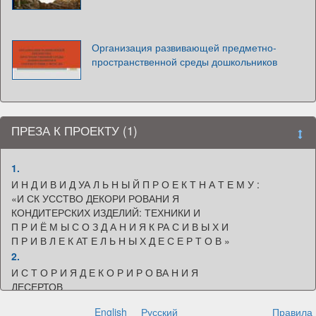
Организация развивающей предметно-
пространственной среды дошкольников
ПРЕЗА К ПРОЕКТУ (1)
1.
И Н Д И В И Д УА Л Ь Н Ы Й П Р О Е К Т Н А Т Е М У :
«И СК УССТВО ДЕКОРИ РОВАНИ Я
КОНДИТЕРСКИХ ИЗДЕЛИЙ: ТЕХНИКИ И
П Р И Ё М Ы С О З Д А Н И Я К РА С И В Ы Х И
П Р И В Л Е К АТ Е Л Ь Н Ы Х Д Е С Е Р Т О В »
2.
И С Т О Р И Я Д Е К О Р И Р О ВА Н И Я
ДЕСЕРТОВ
3.
English
Русский
Правила