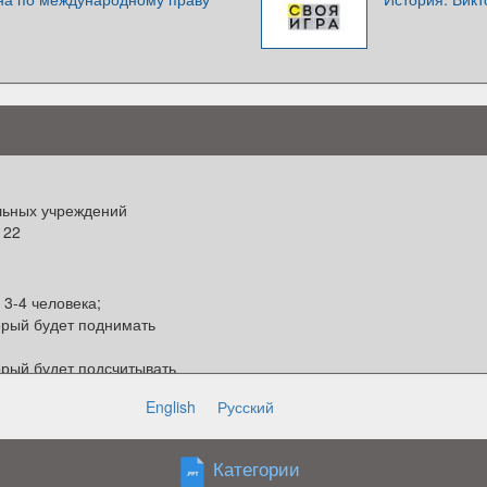
льных учреждений
122
 3-4 человека;
орый будет поднимать
орый будет подсчитывать
English
Русский
дер первый поднимает
ета, ответ называет
Категории
;