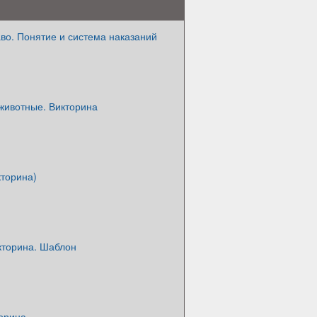
во. Понятие и система наказаний
животные. Викторина
кторина)
кторина. Шаблон
торина