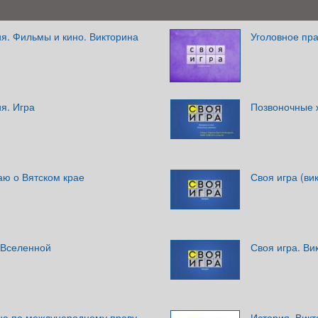
я. Фильмы и кино. Викторина
Уголовное пра
я. Игра
Позвоночные 
наю о Вятском крае
Своя игра (ви
 Вселенной
Своя игра. Ви
ина по международному праву
История. Вик