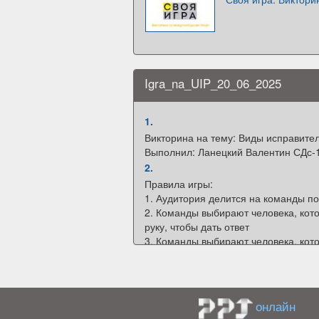
Igra_na_UIP_20_06_2025
1.
Викторина на тему: Виды исправите
Выполнил: Ланецкий Валентин СДс-
2.
Правила игры:
1. Аудитория делится на команды по
2. Команды выбирают человека, кот
руку, чтобы дать ответ
3. Команды выбирают человека, кот
очки, полученные в ходе игры;
4. Называет ответ команда, чей ли
руку;
5. В случае неправильно данного отв
онлайн
команда поднявшая руку следующая