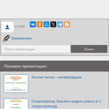
6.82M
Электроника
Похожие презентации:
Контакт метал - напівпровідник
Гетероперехід. Емісійна модель різкого p-n
гетеропереходу