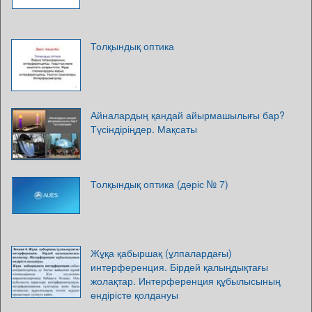
Толқындық оптика
Айналардың қандай айырмашылығы бар?
Түсіндіріңдер. Мақсаты
Толқындық оптика (дәріс № 7)
Жұқа қабыршақ (ұлпалардағы)
интерференция. Бірдей қалыңдықтағы
жолақтар. Интерференция құбылысының
өндірісте қолдануы