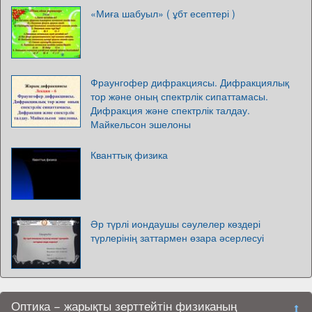
«Миға шабуыл» ( ұбт есептері )
Фраунгофер дифракциясы. Дифракциялық
тор және оның спектрлік сипаттамасы.
Дифракция және спектрлік талдау.
Майкельсон эшелоны
Кванттық физика
Әр түрлі иондаушы сәулелер көздері
түрлерінің заттармен өзара әсерлесуі
Оптика − жарықты зерттейтін физиканың