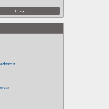
турфирмы
птеки