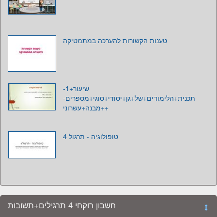
שיעור+1-
תכנית+הלימודים+של+גן+יסודי+סוגי+מספרים-
++מבנה+עשרוני
טופולוגיה - תרגול 4
חשבון רוקחי 4 תרגילים+תשובות