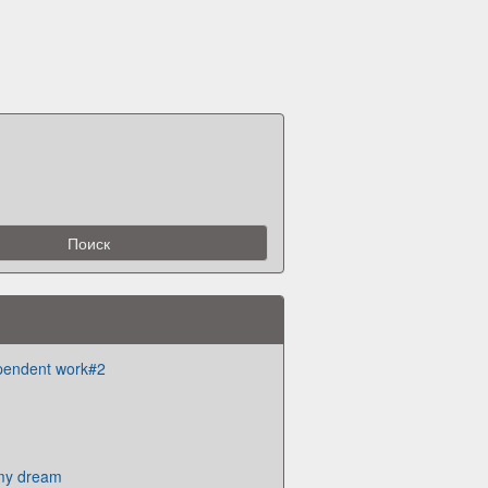
ependent work#2
my dream