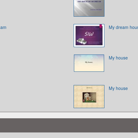
eam
My dream hou
My house
My house