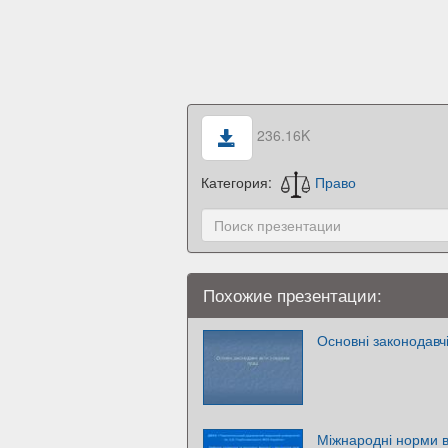
236.16K
Категория:
Право
Похожие презентации:
Основні законодавчі
Міжнародні норми в