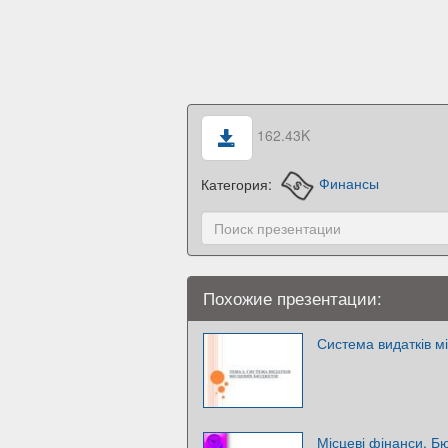
162.43K
Категория:
Финансы
Похожие презентации:
Система видатків м
Місцеві фінанси. Б