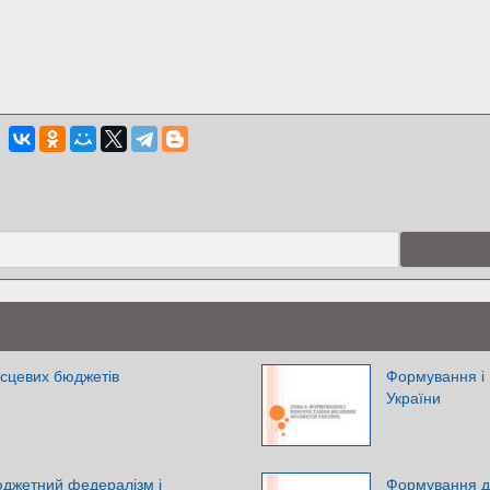
ісцевих бюджетів
Формування і 
України
юджетний федералізм і
Формування до