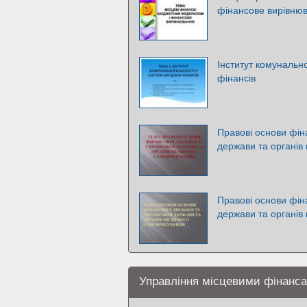
фінансове вирівню
Інститут комунально
фінансів
Правові основи фіна
держави та органів
Правові основи фіна
держави та органів
Управління місцевими фінанса