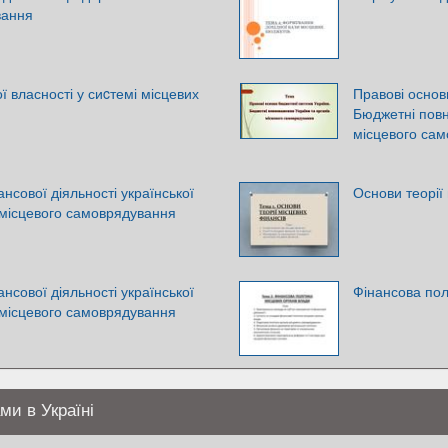
вання
ї власності у сиcтемі місцевих
Правові основ
Бюджетні повн
місцевого са
нсової діяльності української
Основи теорії
 місцевого самоврядування
нсової діяльності української
Фінансова пол
 місцевого самоврядування
ми в Україні