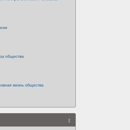
игия
ра общества
ховная жизнь общества