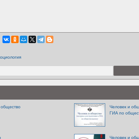
оциология
и общество
Человек и общ
ГИА по общес
о
Человек и об