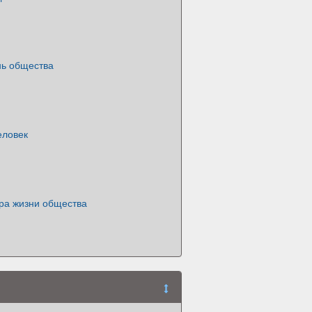
нь общества
еловек
ра жизни общества