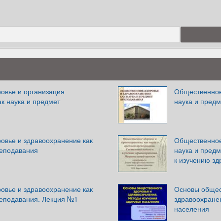
овье и организация
Общественное
к наука и предмет
наука и пред
овье и здравоохранение как
Общественное
реподавания
наука и пред
к изучению з
овье и здравоохранение как
Основы общес
реподавания. Лекция №1
здравоохране
населения