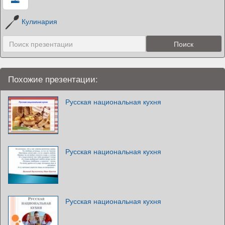
Кулинария
Похожие презентации:
Русская национальная кухня
Русская национальная кухня
Русская национальная кухня