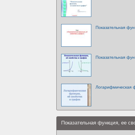
Показательная функ
Показательная функ
Логарифмическая ф
Показательная функция, ее св