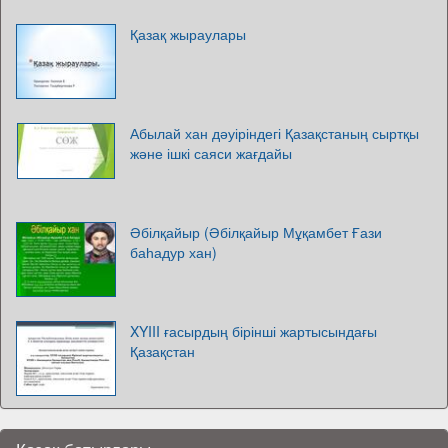
Қазақ жыраулары
Абылай хан дәуіріндегі Қазақстаның сыртқы
және ішкі саяси жағдайы
Әбілқайыр (Әбілқайыр Мұқамбет Ғази
баһадур хан)
XYIII ғасырдың бірінші жартысындағы
Қазақстан