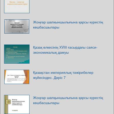
Жоңғар шапкыншылығына қарсы күрестің
көшбасшылары
Қазақ өлкесінің ХVІІІ ғасырдағы саяси-
экономикалық дамуы
Қазақстан империялық тәжірибелер
жүйесіндес. Дәріс 7
Жоңғар шапқыншылығына қарсы күрестің
көшбасшылары