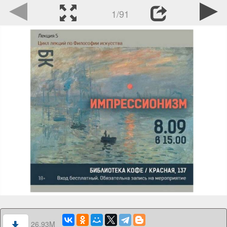
1/91
26.93M