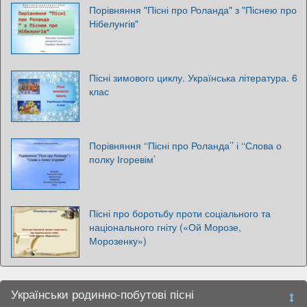
Порівняння "Пісні про Роланда" з "Піснею про
Нібелунгів"
Пісні зимового циклу. Українська література. 6
клас
Порівняння ‘‘Пісні про Роланда’’ і ‘‘Слова о
полку Ігоревім’
Пісні про боротьбу проти соціального та
національного гніту («Ой Морозе,
Морозенку»)
Українськи родинно-побутові пісні