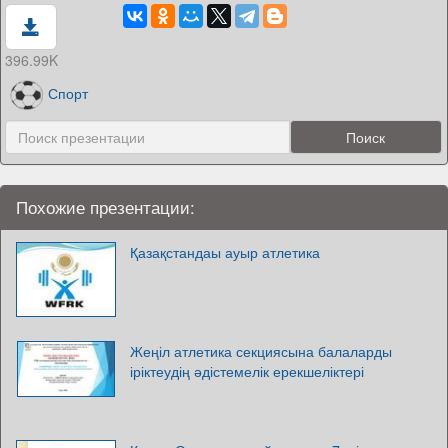
396.99K
Спорт
Похожие презентации:
Қазақстандаы ауыр атлетика
Жеңіл атлетика секциясына балаларды
іріктеудің әдістемелік ерекшеліктері