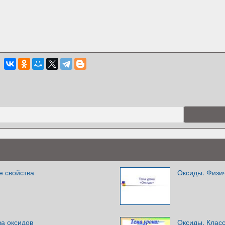
е свойства
Оксиды. Физич
ва оксидов
Оксиды. Клас