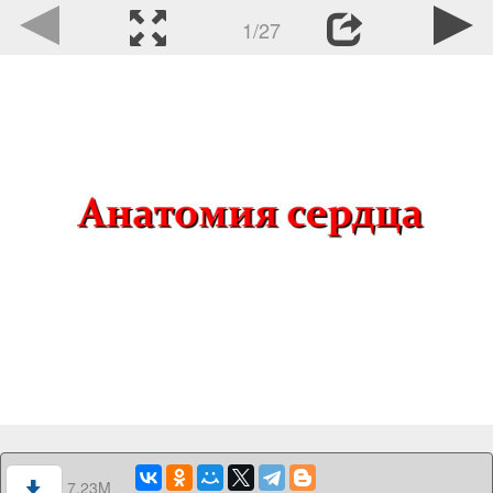
1/27
7.23M