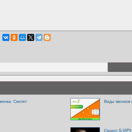
вонка. Скелет
Виды звонков 
Скрипт S-VIP3