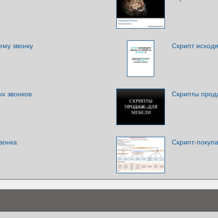
ему звонку
Скрипт исход
х звонков
Скрипты прод
вонка
Скрипт-покуп