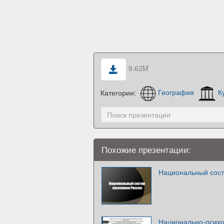
9.62M
Категории:
География
К
Похожие презентации:
Национальный сост
Национально-психо