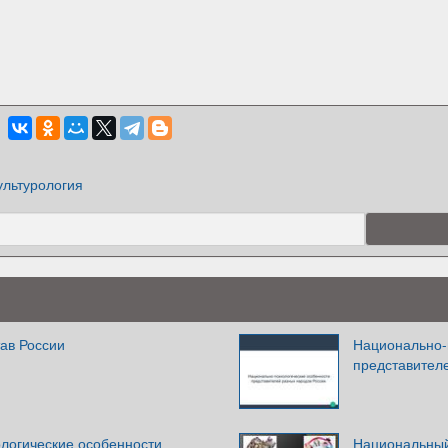
ультурология
ав России
Национально-
представител
логические особенности
Национальный