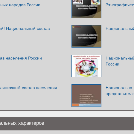
зных народов России
Этнографичес
ый! Национальный состав
Национальный
ав населения России
Национальный
России
лигиозный состав населения
Национально-
представителе
альных характеров