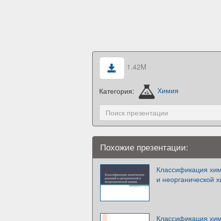
1.42M
Категория:
Химия
Похожие презентации:
Классификация хим
и неорганической 
Классификация хим