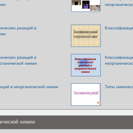
мии
неорганическ
ических реакций в
Классификаци
мии
ических реакций в
Классификаци
органической химии
неорганическ
кций в неорганической химии
Типы химическ
нической химии