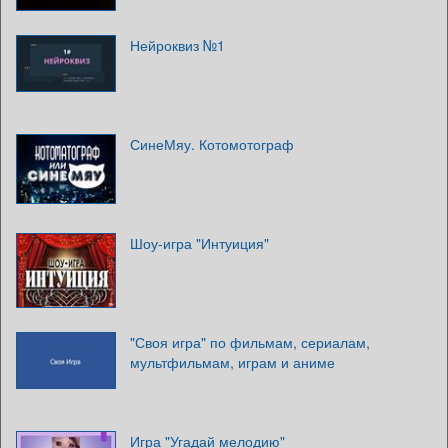
Нейроквиз №1
СинеМяу. Котомотограф
Шоу-игра "Интуиция"
"Своя игра" по фильмам, сериалам,
мультфильмам, играм и аниме
Игра "Угадай мелодию"