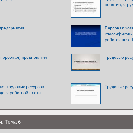
понятия, стру
предприятия
Персонал хозя
классификаци
работающих. 
(персонал) предприятия
Трудовые рес
ния трудовых ресурсов
Трудовые рес
да заработной платы
. Тема 6