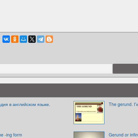
дия в английском языке.
The gerund. Г
e -ing form
Gerund or infin