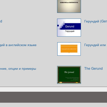
nd
Герундий (Ger
дий в английском языке
Герундий или
ение, опции и примеры
The Gerund