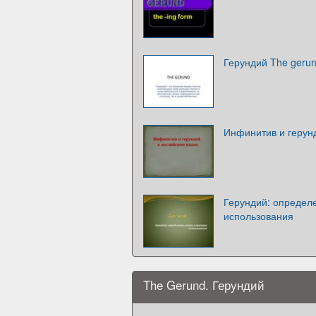
Герундий The geru
Инфинитив и герун
Герундий: определ
использования
The Gerund. Герундий