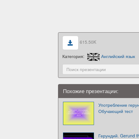
615.50K
Категория:
Английский язык
Похожие презентации:
Употребление герун
Обучающий тест
Герундий. Gerund th