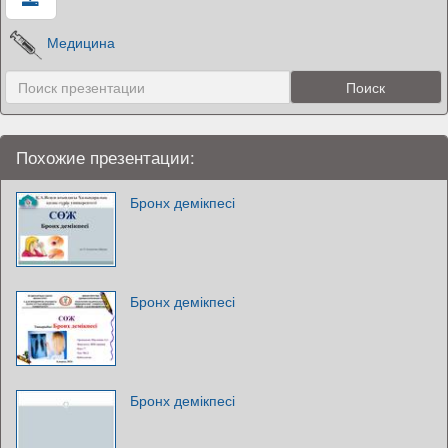
Медицина
Похожие презентации:
Бронх демікпесі
Бронх демікпесі
Бронх демікпесі