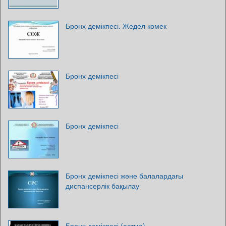
Бронх демікпесі. Жедел көмек
Бронх демікпесі
Бронх демікпесі
Бронх демікпесі және балалардағы
диспансерлік бақылау
Бронх демікпесі (астма)