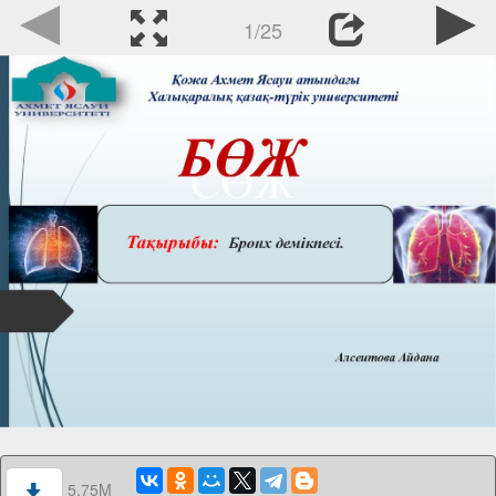
1/25
5.75M