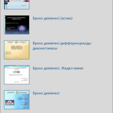
Бронх демікпесі (астма)
Бронх демікпесі дифференциалды
диагностикасы
Бронх демікпесі. Жедел көмек
Бронх демікпесі