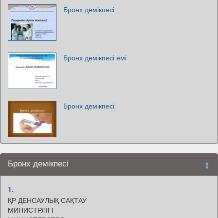
Бронх демікпесі
Бронх демікпесі емі
Бронх демікпесі
Бронх демікпесі
1.
ҚР ДЕНСАУЛЫҚ САҚТАУ
МИНИСТРЛІГІ