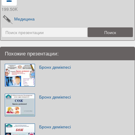
199.50K
Медицина
Похожие презентации:
Бронх демікпесі
Бронх демікпесі
Бронх демікпесі