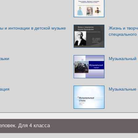
ы и интонации в детской музыке
Жизнь и творч
специального 
узыки
Музыкальный 
нация
Музыкальные с
еловек. Для 4 класса