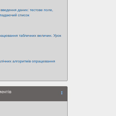
введення даних: тестове поле,
ипадаючий список
рацювання табличних величин. Урок
клічних алгоритмів опрацювання
ментів