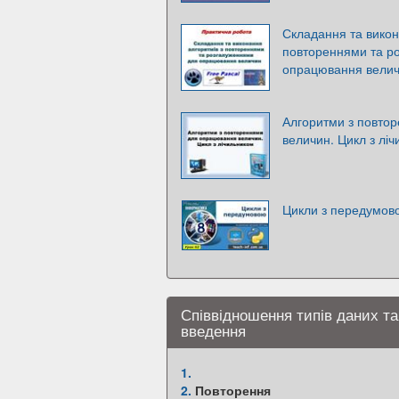
Складання та викон
повтореннями та р
опрацювання вели
Алгоритми з повто
величин. Цикл з лі
Цикли з передумов
Співвідношення типів даних та
введення
1.
2.
Повторення