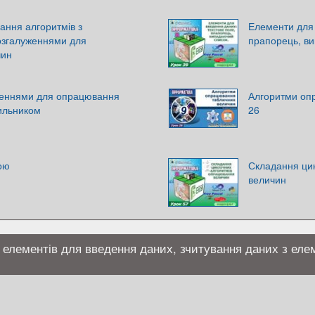
ання алгоритмів з
Елементи для 
озгалуженнями для
прапорець, в
чин
реннями для опрацювання
Алгоритми оп
чильником
26
ою
Складання ци
величин
 елементів для введення даних, зчитування даних з еле