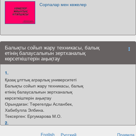
Сорпалар мен көжелер
Балықты сойып жару техникасы, балық
етінің балаусалығын зертханалық
көрсеткіштерін аңықтау
1.
Қазақ ұлттық аграрлық университеті
Балықты сойып жару техникасы, балық
етінің балаусалығын зертханалық
көрсеткіштерін аңықтау
Орындаған: Төрегелды Асланбек,
Хабибулла Элбина.
Тексерген: Ергумарова М.О.
2.
Жоспар
English
Русский
Правила
1 Кіріспе