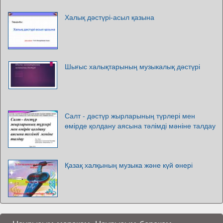
Халық дәстүрі-асыл қазына
Шығыс халықтарының музыкалық дәстүрі
Салт - дәстүр жырларының түрлері мен
өмірде қолдану аясына тәлімді мәніне талдау
Қазақ халқының музыка және күй өнері