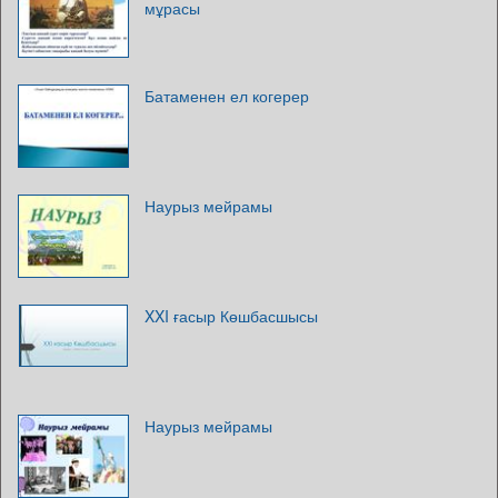
мұрасы
Батаменен ел когерер
Наурыз мейрамы
XXI ғасыр Көшбасшысы
Наурыз мейрамы