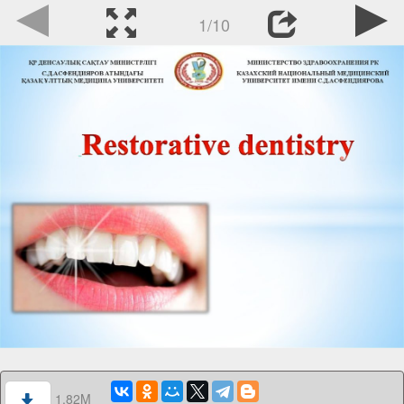
1/10
1.82M