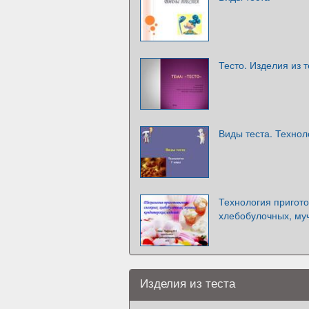
Тесто. Изделия из т
Виды теста. Технол
Технология пригот
хлебобулочных, му
Изделия из теста