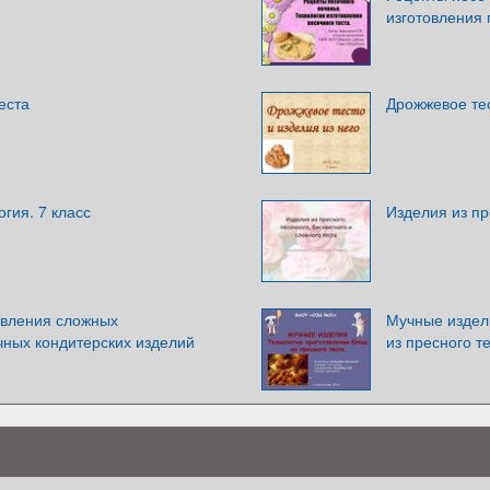
изготовления 
еста
Дрожжевое тес
огия. 7 класс
Изделия из пр
овления сложных
Мучные издел
чных кондитерских изделий
из пресного т