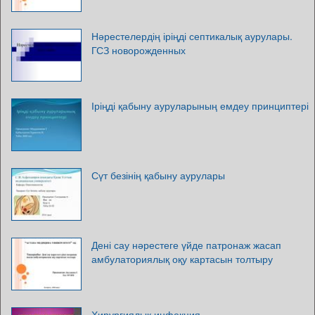
Нәрестелердің іріңді септикалық аурулары.
ГСЗ новорожденных
Іріңді қабыну ауруларының емдеу принциптері
Сүт безінің қабыну аурулары
Дені сау нәрестеге үйде патронаж жасап
амбулаториялық оқу картасын толтыру
Хирургиялық инфекция