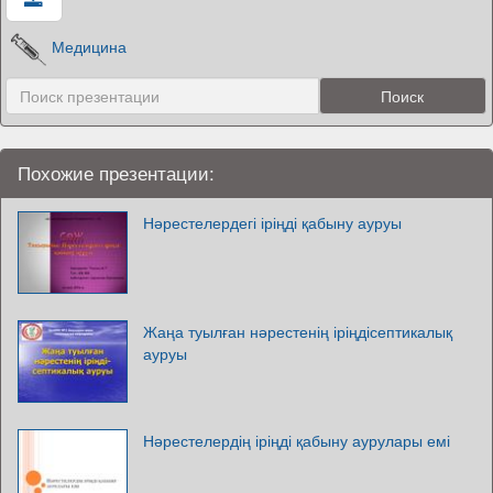
Медицина
Похожие презентации:
Нәрестелердегі іріңді қабыну ауруы
Жаңа туылған нәрестенің іріңдісептикалық
ауруы
Нәрестелердің іріңді қабыну аурулары емі