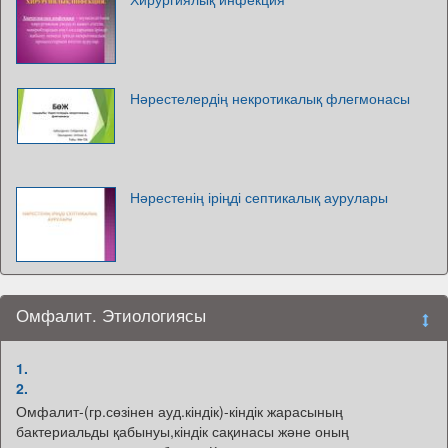
Нәрестелердің некротикалық флегмонасы
Нәрестенің іріңді септикалық аурулары
Омфалит. Этиологиясы
1.
2.
Омфалит-(гр.сөзінен ауд.кіндік)-кіндік жарасының
бактериальды қабынуы,кіндік сақинасы және оның