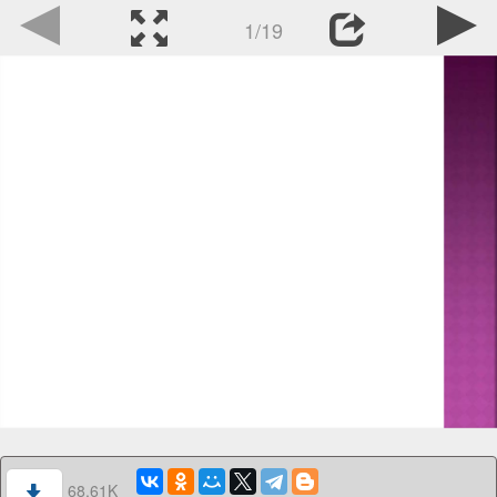
1/19
68.61K